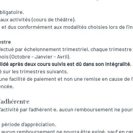
bligatoire,
aux activités (cours de théâtre).
 et dus conformément aux modalités choisies lors de l’in
estre
ffectué par échelonnement trimestriel, chaque trimestr
ois (Octobre - Janvier - Avril).
idé après deux cours suivis est dû dans son intégralité
,
é sur les trimestres suivants.
ne facilité de paiement et non une remise en cause de 
encée.
l’adhérent·e
 l’activité par l’adhérent·e, aucun remboursement ne pour
 période d’appréciation.
 aucun remboursement ne pourra être exigé, sauf en cas